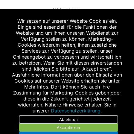
Bildnachweis
Wir setzen auf unserer Website Cookies ein.
Einige sind essenziell für die Funktionen der
Website und um Ihnen unseren Webdienst zur
Verfügung stellen zu können. Marketing-
Cookies wiederum helfen, Ihnen zusätzliche
Abgabe in haushaltsüblichen Mengen, solange der Vorrat reicht. Für Druck-
und Satzfehler keine Haftung.
Services zur Verfügung zu stellen, unser
1
Onlineangebot zu verbessern und wirtschaftlich
Zu Risiken und Nebenwirkungen lesen Sie die Packungsbeilage und fragen
Sie Ihren Arzt oder Apotheker.
zu betreiben. Wenn Sie mit diesen einverstanden
2
sind, klicken Sie bitte auf „Akzeptieren“.
Angabe nach der deutschen Arzneimitteltaxe Apothekenerstattungspreis
(AEP). Der AEP ist keine unverbindliche Preisempfehlung der Hersteller. Der
Ausführliche Informationen über den Einsatz von
AEP ist ein von den Apotheken in Ansatz gebrachter Preis für rezeptfreie
Cookies auf unserer Website erhalten sie unter
Arzneimittel. Er entspricht in der Höhe dem für Apotheken verbindlichen
Mehr Infos. Dort können Sie auch Ihre
Abgabepreis, zu dem eine Apotheke in bestimmten Fällen (z.B. bei Kindern
Zustimmung für Marketing-Cookies geben oder
unter 12 Jahren) das Produkt mit der gesetzlichen Krankenversicherung
abrechnet. Der AEP ist der allgemeine Erstattungspreis im Falle einer
diese in die Zukunft gerichtet jederzeit
Kostenübernahme durch die gesetzlichen Krankenkassen, vor Abzug eines
widerrufen. Nähere Hinweise erhalten Sie in
Zwangsrabattes (zur Zeit 5%) nach §130 Abs. 1 SGB V.
unserer
Datenschutzerklärung
.
3
Unverbindliche Preisempfehlung des Herstellers (UVP).
Ablehnen
powered by apovena.de
Akzeptieren