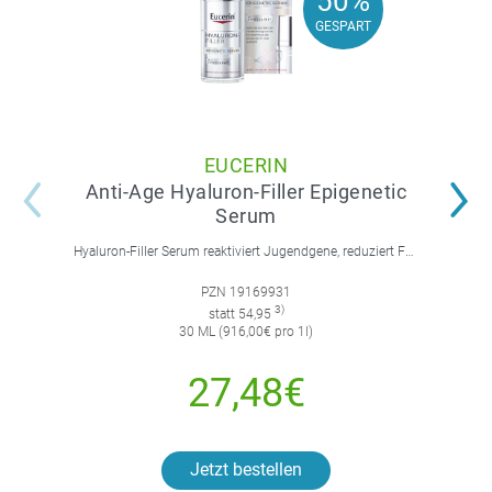
50%
50%
GESPART
GESPART
EUCERIN
Anti-Age Hyaluron-Filler Epigenetic
Serum
Hyaluron-Filler Serum reaktiviert Jugendgene, reduziert Falten und feine Linien, spendet intensive Feuchtigkeit und strafft die Gesichtskonturen.
PZN 19169931
3)
statt 54,95
30 ML (916,00€ pro 1l)
27,48€
Jetzt bestellen