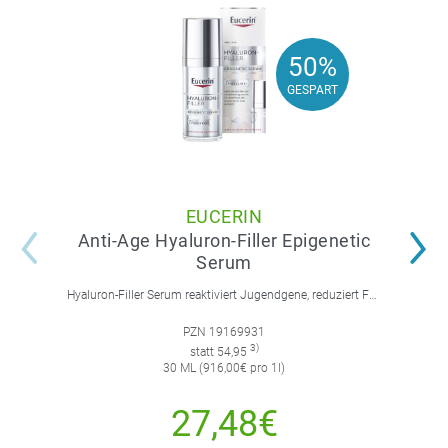
50%
50%
GESPART
GESPART
EUCERIN
Anti-Age Hyaluron-Filler Epigenetic
Serum
Hyaluron-Filler Serum reaktiviert Jugendgene, reduziert Falten und feine Linien, spendet intensive Feuchtigkeit und strafft die Gesichtskonturen.
PZN 19169931
3)
statt 54,95
30 ML (916,00€ pro 1l)
27,48€