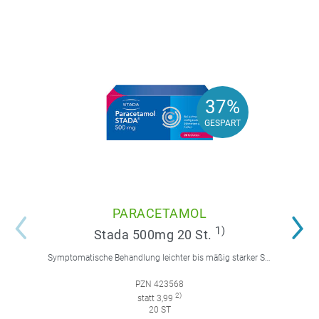
37%
37%
GESPART
GESPART
PARACETAMOL
1)
Stada 500mg 20 St.
Symptomatische Behandlung leichter bis mäßig starker Schmerzen wie Kopf-, Zahn-, Regelschmerzen und/oder Fieber.
PZN 423568
2)
statt 3,99
20 ST