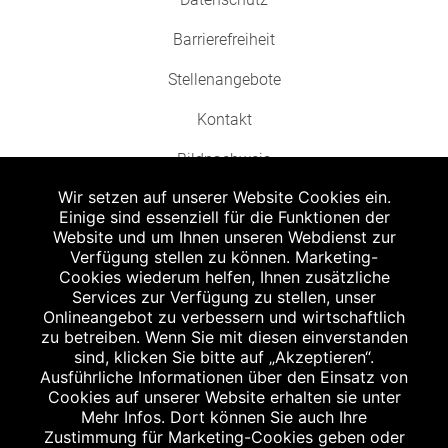
Barrierefreiheit
Stellenangebote
Kontakt
Bildnachweis
Wir setzen auf unserer Website Cookies ein.
Einige sind essenziell für die Funktionen der
Website und um Ihnen unseren Webdienst zur
Verfügung stellen zu können. Marketing-
Cookies wiederum helfen, Ihnen zusätzliche
Abgabe in haushaltsüblichen Mengen, solange der Vorrat reicht. Für Druck-
und Satzfehler keine Haftung.
Services zur Verfügung zu stellen, unser
1
Onlineangebot zu verbessern und wirtschaftlich
Zu Risiken und Nebenwirkungen lesen Sie die Packungsbeilage und fragen
Sie Ihren Arzt oder Apotheker.
zu betreiben. Wenn Sie mit diesen einverstanden
2
sind, klicken Sie bitte auf „Akzeptieren“.
Angabe nach der deutschen Arzneimitteltaxe Apothekenerstattungspreis
(AEP). Der AEP ist keine unverbindliche Preisempfehlung der Hersteller. Der
Ausführliche Informationen über den Einsatz von
AEP ist ein von den Apotheken in Ansatz gebrachter Preis für rezeptfreie
Cookies auf unserer Website erhalten sie unter
Arzneimittel. Er entspricht in der Höhe dem für Apotheken verbindlichen
Mehr Infos. Dort können Sie auch Ihre
Abgabepreis, zu dem eine Apotheke in bestimmten Fällen (z.B. bei Kindern
Zustimmung für Marketing-Cookies geben oder
unter 12 Jahren) das Produkt mit der gesetzlichen Krankenversicherung