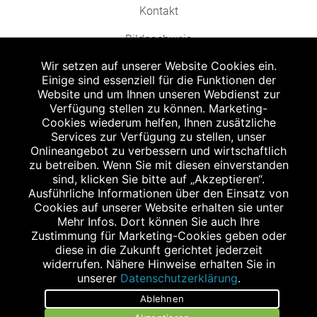
Kontakt
Bildnachweis
Wir setzen auf unserer Website Cookies ein.
Einige sind essenziell für die Funktionen der
Website und um Ihnen unseren Webdienst zur
Verfügung stellen zu können. Marketing-
Cookies wiederum helfen, Ihnen zusätzliche
Abgabe in haushaltsüblichen Mengen, solange der Vorrat reicht. Für Druck-
und Satzfehler keine Haftung.
Services zur Verfügung zu stellen, unser
1
Onlineangebot zu verbessern und wirtschaftlich
Zu Risiken und Nebenwirkungen lesen Sie die Packungsbeilage und fragen
Sie Ihren Arzt oder Apotheker.
zu betreiben. Wenn Sie mit diesen einverstanden
2
sind, klicken Sie bitte auf „Akzeptieren“.
Angabe nach der deutschen Arzneimitteltaxe Apothekenerstattungspreis
(AEP). Der AEP ist keine unverbindliche Preisempfehlung der Hersteller. Der
Ausführliche Informationen über den Einsatz von
AEP ist ein von den Apotheken in Ansatz gebrachter Preis für rezeptfreie
Cookies auf unserer Website erhalten sie unter
Arzneimittel. Er entspricht in der Höhe dem für Apotheken verbindlichen
Mehr Infos. Dort können Sie auch Ihre
Abgabepreis, zu dem eine Apotheke in bestimmten Fällen (z.B. bei Kindern
Zustimmung für Marketing-Cookies geben oder
unter 12 Jahren) das Produkt mit der gesetzlichen Krankenversicherung
abrechnet. Der AEP ist der allgemeine Erstattungspreis im Falle einer
diese in die Zukunft gerichtet jederzeit
Kostenübernahme durch die gesetzlichen Krankenkassen, vor Abzug eines
widerrufen. Nähere Hinweise erhalten Sie in
Zwangsrabattes (zur Zeit 5%) nach §130 Abs. 1 SGB V.
unserer
Datenschutzerklärung
.
3
Unverbindliche Preisempfehlung des Herstellers (UVP).
Ablehnen
powered by apovena.de