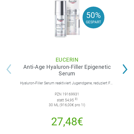
50%
50%
GESPART
GESPART
EUCERIN
Anti-Age Hyaluron-Filler Epigenetic
Serum
Hyaluron-Filler Serum reaktiviert Jugendgene, reduziert Falten und feine Linien, spendet intensive Feuchtigkeit und strafft die Gesichtskonturen.
PZN 19169931
3)
statt 54,95
30 ML (916,00€ pro 1l)
27,48€