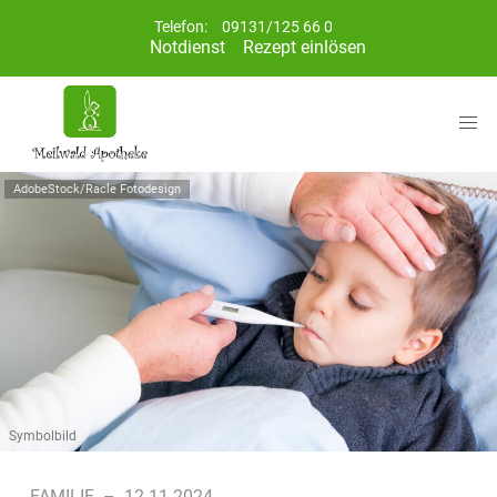
Telefon:
09131/125 66 0
Notdienst
Rezept einlösen
AdobeStock/Racle Fotodesign
Symbolbild
FAMILIE
–
12.11.2024