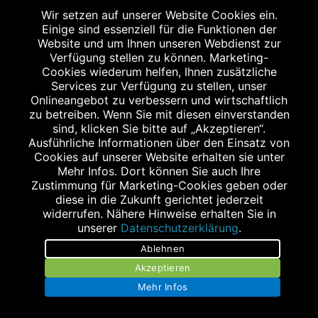
Wir setzen auf unserer Website Cookies ein.
SCHLOSS-APOTHEKE
Einige sind essenziell für die Funktionen der
Hauptstraße 32
Website und um Ihnen unseren Webdienst zur
91054 Erlangen
Verfügung stellen zu können. Marketing-
Cookies wiederum helfen, Ihnen zusätzliche
Tel.: 09131/25304
Services zur Verfügung zu stellen, unser
Fax: 09131/206373
Onlineangebot zu verbessern und wirtschaftlich
zu betreiben. Wenn Sie mit diesen einverstanden
info@schloss-apotheke-erlangen.de
sind, klicken Sie bitte auf „Akzeptieren“.
Ausführliche Informationen über den Einsatz von
Cookies auf unserer Website erhalten sie unter
Mehr Infos. Dort können Sie auch Ihre
Zustimmung für Marketing-Cookies geben oder
diese in die Zukunft gerichtet jederzeit
widerrufen. Nähere Hinweise erhalten Sie in
unserer
Datenschutzerklärung
.
Impressum
Ablehnen
Datenschutz
Akzeptieren
Mehr Infos
Barrierefreiheit