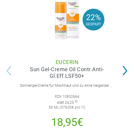
22%
22%
GESPART
GESPART
EUCERIN
Sun Gel-Creme Oil Contr.Anti-
Gl.Eff.LSF50+
Sonnengel-Creme für Mischhaut und zu Akne neigender Haut mit 8-Stunden-Anti-Glanz-Effekt.
PZN 10832664
3)
statt 24,25
50 ML (379,00€ pro 1l)
18,95€