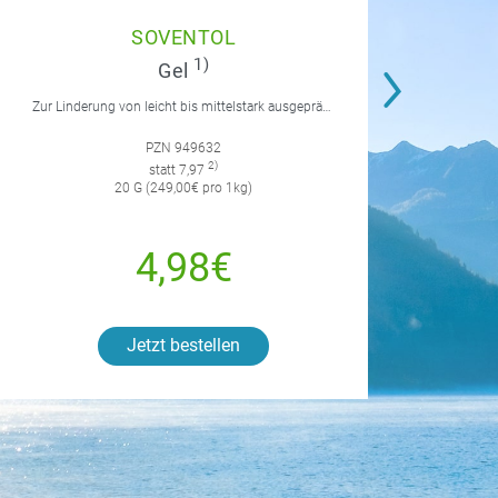
SOVENTOL
1)
Gel
Zur Linderung von leicht bis mittelstark ausgeprägten Reaktionen auf Insektenstiche mit Juckreiz.
PZN 949632
2)
statt 7,97
20 G (249,00€ pro 1kg)
4,98€
Jetzt bestellen