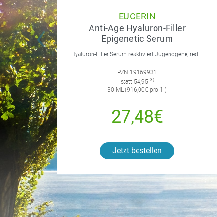
EUCERIN
Anti-Age Hyaluron-Filler
Epigenetic Serum
Hyaluron-Filler Serum reaktiviert Jugendgene, reduziert Falten und feine Linien, spendet intensive Feuchtigkeit und strafft die Gesichtskonturen.
PZN 19169931
3)
statt 54,95
30 ML (916,00€ pro 1l)
27,48€
Jetzt bestellen