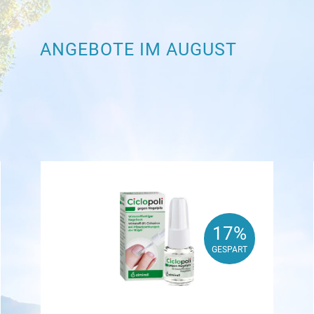
ANGEBOTE IM AUGUST
17%
17%
GESPART
GESPART