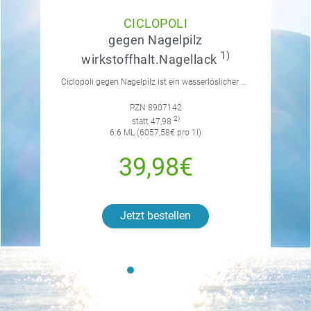
CICLOPOLI
gegen Nagelpilz
1)
wirkstoffhalt.Nagellack
Ciclopoli gegen Nagelpilz ist ein wasserlöslicher Anti-Pilz-Lack mit Tiefwirk-Effekt. Einfach anzuwenden. Stark in der Wirkung.
PZN 8907142
2)
statt 47,98
6.6 ML (6057,58€ pro 1l)
39,98€
Jetzt bestellen