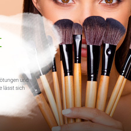
t
 Rötungen und
e lässt sich