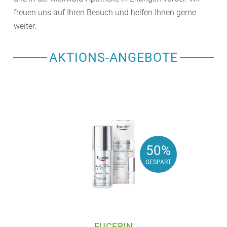
freuen uns auf Ihren Besuch und helfen Ihnen gerne
weiter.
AKTIONS-ANGEBOTE
50%
50%
GESPART
GESPART
EUCERIN