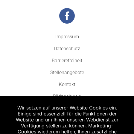
Impressum
Datenschutz
Barrierefreiheit
Stellenangebote
Kontakt
Bildnachweis
Wir setzen auf unserer Website Cookies ein.
Einige sind essenziell für die Funktionen der
Website und um Ihnen unseren Webdienst zur
Verfügung stellen zu können. Marketing-
Cookies wiederum helfen, Ihnen zusätzliche
Abgabe in haushaltsüblichen Mengen, solange der Vorrat reicht. Für Druck-