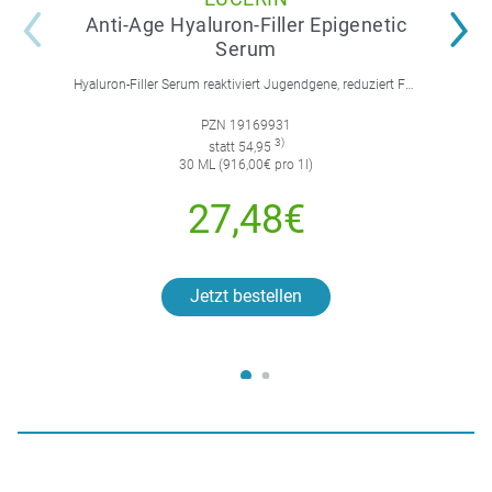
Anti-Age Hyaluron-Filler Epigenetic
Serum
Hyaluron-Filler Serum reaktiviert Jugendgene, reduziert Falten und feine Linien, spendet intensive Feuchtigkeit und strafft die Gesichtskonturen.
PZN 19169931
3)
statt 54,95
30 ML (916,00€ pro 1l)
27,48€
Jetzt bestellen