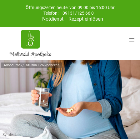
Öffnungszeiten heute: von 09:00 bis 16:00 Uhr
Telefon:
09131/125 66 0
Notdienst
Rezept einlösen
AdobeStock/Татьяна Немировская
Symbolbild