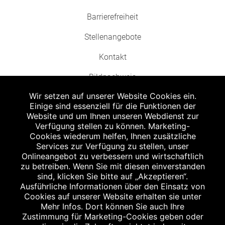
Barrierefreiheit
Stellenangebote
Kontakt
Bildnachweis
Wir setzen auf unserer Website Cookies ein.
Einige sind essenziell für die Funktionen der
Website und um Ihnen unseren Webdienst zur
Verfügung stellen zu können. Marketing-
Cookies wiederum helfen, Ihnen zusätzliche
Abgabe in haushaltsüblichen Mengen, solange der Vorrat reicht. Für Druck-
und Satzfehler keine Haftung.
Services zur Verfügung zu stellen, unser
1
Onlineangebot zu verbessern und wirtschaftlich
Zu Risiken und Nebenwirkungen lesen Sie die Packungsbeilage und fragen
Sie Ihren Arzt oder Apotheker.
zu betreiben. Wenn Sie mit diesen einverstanden
2
sind, klicken Sie bitte auf „Akzeptieren“.
Angabe nach der deutschen Arzneimitteltaxe Apothekenerstattungspreis
(AEP). Der AEP ist keine unverbindliche Preisempfehlung der Hersteller. Der
Ausführliche Informationen über den Einsatz von
AEP ist ein von den Apotheken in Ansatz gebrachter Preis für rezeptfreie
Cookies auf unserer Website erhalten sie unter
Arzneimittel. Er entspricht in der Höhe dem für Apotheken verbindlichen
Mehr Infos. Dort können Sie auch Ihre
Abgabepreis, zu dem eine Apotheke in bestimmten Fällen (z.B. bei Kindern
Zustimmung für Marketing-Cookies geben oder
unter 12 Jahren) das Produkt mit der gesetzlichen Krankenversicherung
abrechnet. Der AEP ist der allgemeine Erstattungspreis im Falle einer