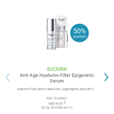
50%
50%
GESPART
GESPART
EUCERIN
Anti-Age Hyaluron-Filler Epigenetic
Serum
Hyaluron-Filler Serum reaktiviert Jugendgene, reduziert Falten und feine Linien, spendet intensive Feuchtigkeit und strafft die Gesichtskonturen.
PZN 19169931
3)
statt 54,95
30 ML (916,00€ pro 1l)