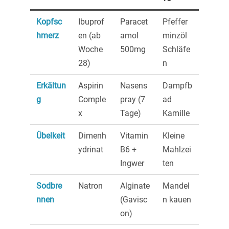
Kopfsc
Ibuprof
Paracet
Pfeffer
hmerz
en (ab
amol
minzöl
Woche
500mg
Schläfe
28)
n
Erkältun
Aspirin
Nasens
Dampfb
g
Comple
pray (7
ad
x
Tage)
Kamille
Übelkeit
Dimenh
Vitamin
Kleine
ydrinat
B6 +
Mahlzei
Ingwer
ten
Sodbre
Natron
Alginate
Mandel
nnen
(Gavisc
n kauen
on)