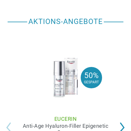
AKTIONS-ANGEBOTE
50%
50%
GESPART
GESPART
EUCERIN
Anti-Age Hyaluron-Filler Epigenetic