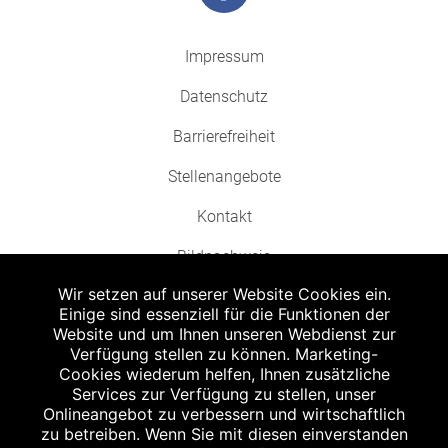
Impressum
Datenschutz
Barrierefreiheit
Stellenangebote
Kontakt
Bildnachweis
Wir setzen auf unserer Website Cookies ein.
Einige sind essenziell für die Funktionen der
Website und um Ihnen unseren Webdienst zur
Verfügung stellen zu können. Marketing-
Cookies wiederum helfen, Ihnen zusätzliche
Abgabe in haushaltsüblichen Mengen, solange der Vorrat reicht. Für Druck-
und Satzfehler keine Haftung.
Services zur Verfügung zu stellen, unser
1
Onlineangebot zu verbessern und wirtschaftlich
Zu Risiken und Nebenwirkungen lesen Sie die Packungsbeilage und fragen
Sie Ihren Arzt oder Apotheker.
zu betreiben. Wenn Sie mit diesen einverstanden
2