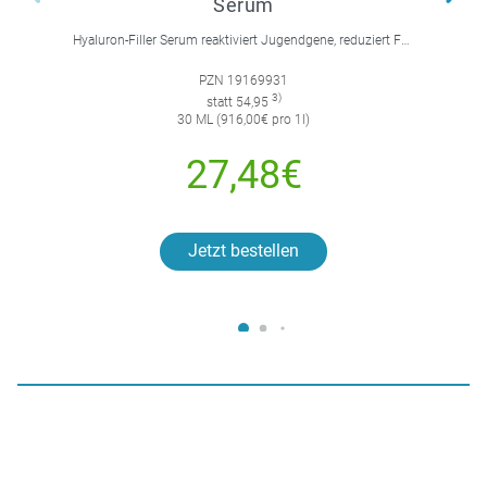
Serum
Hyaluron-Filler Serum reaktiviert Jugendgene, reduziert Falten und feine Linien, spendet intensive Feuchtigkeit und strafft die Gesichtskonturen.
PZN 19169931
3)
statt 54,95
30 ML (916,00€ pro 1l)
27,48€
Jetzt bestellen