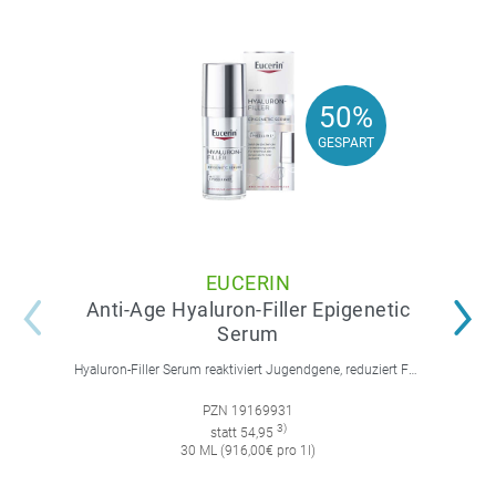
50%
50%
GESPART
GESPART
EUCERIN
Anti-Age Hyaluron-Filler Epigenetic
Serum
Hyaluron-Filler Serum reaktiviert Jugendgene, reduziert Falten und feine Linien, spendet intensive Feuchtigkeit und strafft die Gesichtskonturen.
PZN 19169931
3)
statt 54,95
30 ML (916,00€ pro 1l)