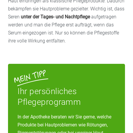
Haut eindringen als klassische Pflegeprodukte. Dadurch
stabilisierenden Elasten- und Kollagenfasern.
bekämpfen sie Hautprobleme gezielter. Wichtig ist, dass
Hyaluronsäure
polstert Fältchen von innen auf,
Seren
unter der Tages- und Nachtpflege
aufgetragen
sodass die Haut wieder straffer wird.
werden und man die Pflege erst aufträgt, wenn das
Serum eingezogen ist. Nur so können die Pflegestoffe
ihre volle Wirkung entfalten.
Ihr persönliches
Pflegeprogramm
In der Apotheke beraten wir Sie gerne, welche
Produkte bei Hautproblemen wie Rötungen,
Pigmentstörungen oder bei unreiner Haut