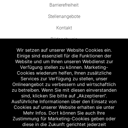
Barrierefreiheit
Stellenangebote
Kontakt
Bildnachweis
Wir setzen auf unserer Website Cookies ein.
Einige sind essenziell für die Funktionen der
Website und um Ihnen unseren Webdienst zur
Verfügung stellen zu können. Marketing-
Cookies wiederum helfen, Ihnen zusätzliche
Abgabe in haushaltsüblichen Mengen, solange der Vorrat reicht. Für Druck-
und Satzfehler keine Haftung.
Services zur Verfügung zu stellen, unser
1
Onlineangebot zu verbessern und wirtschaftlich
Zu Risiken und Nebenwirkungen lesen Sie die Packungsbeilage und fragen
Sie Ihren Arzt oder Apotheker.
zu betreiben. Wenn Sie mit diesen einverstanden
2
sind, klicken Sie bitte auf „Akzeptieren“.
Angabe nach der deutschen Arzneimitteltaxe Apothekenerstattungspreis
(AEP). Der AEP ist keine unverbindliche Preisempfehlung der Hersteller. Der
Ausführliche Informationen über den Einsatz von
AEP ist ein von den Apotheken in Ansatz gebrachter Preis für rezeptfreie
Cookies auf unserer Website erhalten sie unter
Arzneimittel. Er entspricht in der Höhe dem für Apotheken verbindlichen
Mehr Infos. Dort können Sie auch Ihre
Abgabepreis, zu dem eine Apotheke in bestimmten Fällen (z.B. bei Kindern
Zustimmung für Marketing-Cookies geben oder
unter 12 Jahren) das Produkt mit der gesetzlichen Krankenversicherung
abrechnet. Der AEP ist der allgemeine Erstattungspreis im Falle einer
diese in die Zukunft gerichtet jederzeit
Kostenübernahme durch die gesetzlichen Krankenkassen, vor Abzug eines