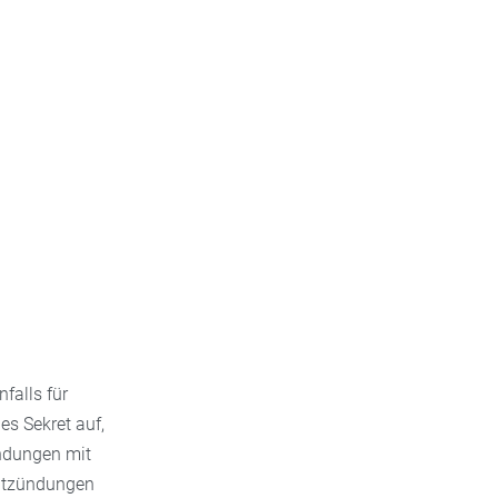
falls für
es Sekret auf,
ündungen mit
entzündungen