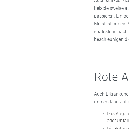
Auch starkes Nie
beispielsweise a
passieren. Einig
Meist ist nur ein
spätestens nach 
beschleunigen di
Rote 
Auch Erkrankunge
immer dann aufsu
Das Auge w
oder Unfall
Die Rötung