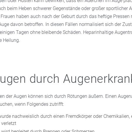
sen oder Husten kann bewirken, dass ein Äderchen im Auge plat
uch beim Heben schwerer Gegenstände oder großer sportlicher 
e Frauen haben auch nach der Geburt durch das heftige Pressen 
 Auge davon betroffen. In diesen Fällen normalisiert sich der Zu
einigen Tagen ohne bleibende Schäden. Heparinhaltige Augentr
e Heilung.
Augen durch Augenerkra
n der Augen können sich durch Rötungen äußern. Einen Augena
chen, wenn Folgendes zutrifft:
urde nachweislich durch einen Fremdkörper oder Chemikalien, 
 verletzt
 wird begleitet durch Brennen oder Schmerzen