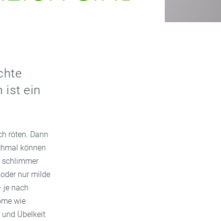
chte
ist ein
ch röten. Dann
nchmal können
st schlimmer
 oder nur milde
– je nach
tome wie
und Übelkeit