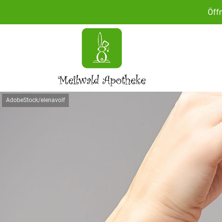
Öff
AdobeStock/elenavolf