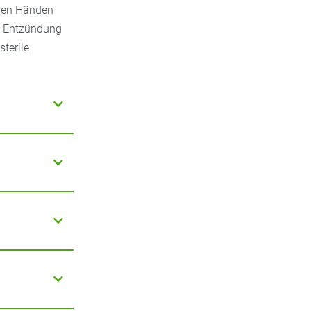
 den Händen
ie Entzündung
terile
dstoffe,
ältung und
iz,
em in roten,
. Lindernd
n helfen
ndung,
ine