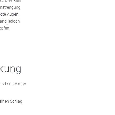
zt. Dies kann
Anstrengung
rote Augen.
stand jedoch
opfen
nkung
rzt sollte man
einen Schlag