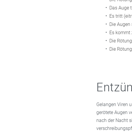
Das Auge t
Es tritt (ei
Die Augen 
Es kommt 
Die Rötung 
Die Rötung 
Entzü
Gelangen Viren u
gerötete Augen ve
nach der Nacht s
verschreibungspf