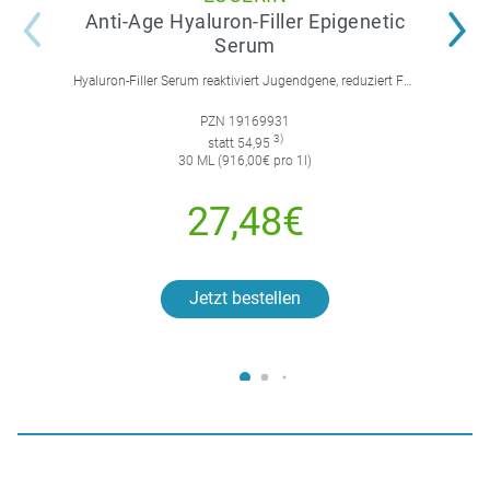
Anti-Age Hyaluron-Filler Epigenetic
Serum
Hyaluron-Filler Serum reaktiviert Jugendgene, reduziert Falten und feine Linien, spendet intensive Feuchtigkeit und strafft die Gesichtskonturen.
PZN 19169931
3)
statt 54,95
30 ML (916,00€ pro 1l)
27,48€
Jetzt bestellen