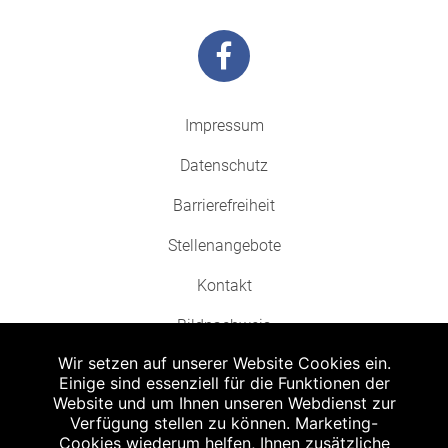
Impressum
Datenschutz
Barrierefreiheit
Stellenangebote
Kontakt
Bildnachweis
Wir setzen auf unserer Website Cookies ein.
Einige sind essenziell für die Funktionen der
Website und um Ihnen unseren Webdienst zur
Verfügung stellen zu können. Marketing-
Cookies wiederum helfen, Ihnen zusätzliche
Abgabe in haushaltsüblichen Mengen, solange der Vorrat reicht. Für Druck-