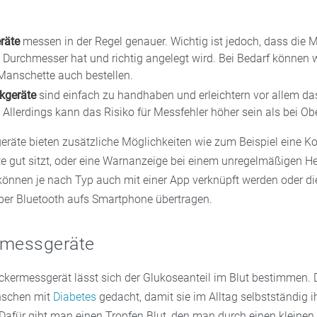
räte
messen in der Regel genauer. Wichtig ist jedoch, dass die
Durchmesser hat und richtig angelegt wird. Bei Bedarf können w
anschette auch bestellen.
kgeräte
sind einfach zu handhaben und erleichtern vor allem d
 Allerdings kann das Risiko für Messfehler höher sein als bei O
räte bieten zusätzliche Möglichkeiten wie zum Beispiel eine Kon
e gut sitzt, oder eine Warnanzeige bei einem unregelmäßigen H
önnen je nach Typ auch mit einer App verknüpft werden oder di
er Bluetooth aufs Smartphone übertragen.
rmessgeräte
ckermessgerät lässt sich der Glukoseanteil im Blut bestimmen. D
nschen mit
Diabetes
gedacht, damit sie im Alltag selbstständig i
afür gibt man einen Tropfen Blut, den man durch einen kleinen P