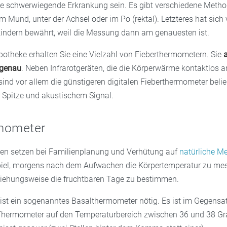
ne schwerwiegende Erkrankung sein. Es gibt verschiedene Metho
m Mund, unter der Achsel oder im Po (rektal). Letzteres hat sich 
indern bewährt, weil die Messung dann am genauesten ist.
Apotheke erhalten Sie eine Vielzahl von Fieberthermometern. Sie
 genau
. Neben Infrarotgeräten, die die Körperwärme kontaktlos an
sind vor allem die günstigeren digitalen Fieberthermometer belieb
r Spitze und akustischem Signal.
mometer
en setzen bei Familienplanung und Verhütung auf
natürliche M
piel, morgens nach dem Aufwachen die Körpertemperatur zu me
iehungsweise die fruchtbaren Tage zu bestimmen.
ist ein sogenanntes Basalthermometer nötig. Es ist im Gegensa
hermometer auf den Temperaturbereich zwischen 36 und 38 Gr