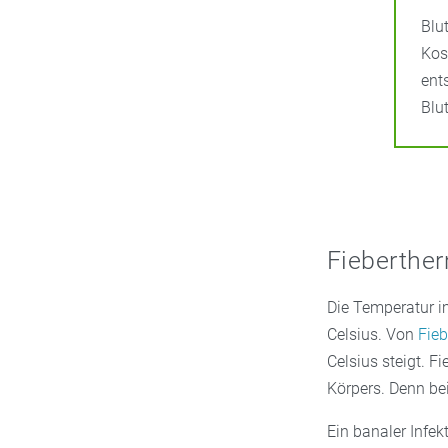
Blu
Kos
ent
Blu
Fieberthe
Die Temperatur i
Celsius. Von
Fieb
Celsius steigt. F
Körpers. Denn be
Ein banaler Infe