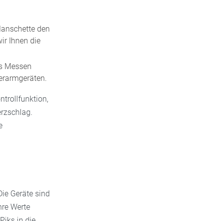
 Manschette den
ir Ihnen die
as Messen
berarmgeräten.
trollfunktion,
erzschlag.
e
ie Geräte sind
hre Werte
iks in die