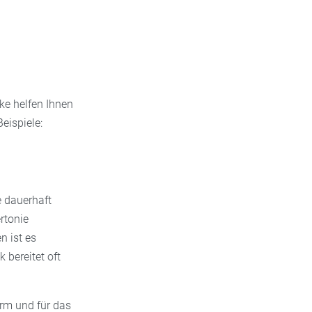
e helfen Ihnen
eispiele:
e dauerhaft
rtonie
n ist es
 bereitet oft
arm und für das