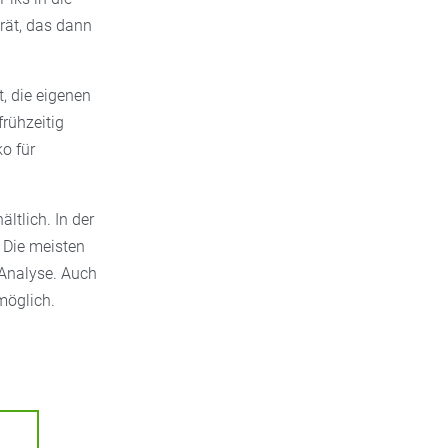
erät, das dann
t, die eigenen
rühzeitig
ko für
ltlich. In der
. Die meisten
 Analyse. Auch
möglich.