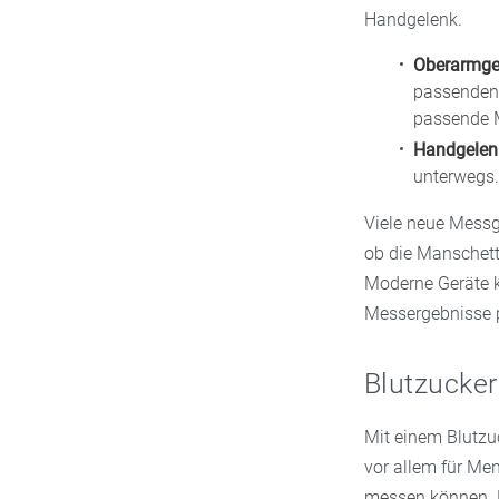
Handgelenk.
Oberarmge
passenden 
passende M
Handgelen
unterwegs.
Viele neue Messge
ob die Manschett
Moderne Geräte k
Messergebnisse p
Blutzucke
Mit einem Blutzu
vor allem für Me
messen können. D