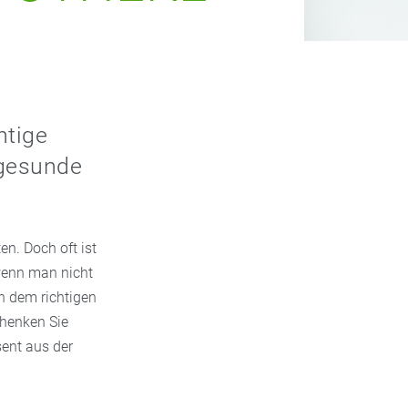
htige
 gesunde
n. Doch oft ist
wenn man nicht
h dem richtigen
chenken Sie
ent aus der