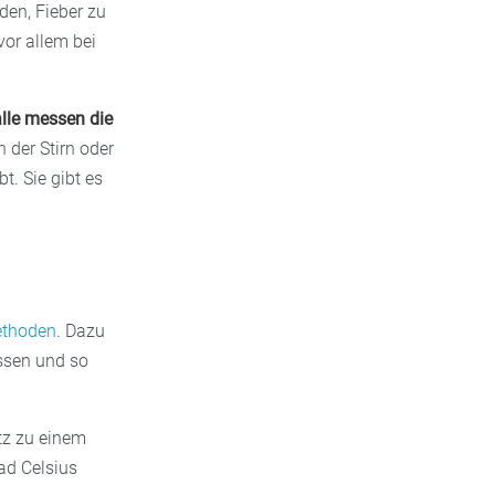
den, Fieber zu
vor allem bei
alle messen die
 der Stirn oder
t. Sie gibt es
ethoden
. Dazu
ssen und so
tz zu einem
ad Celsius