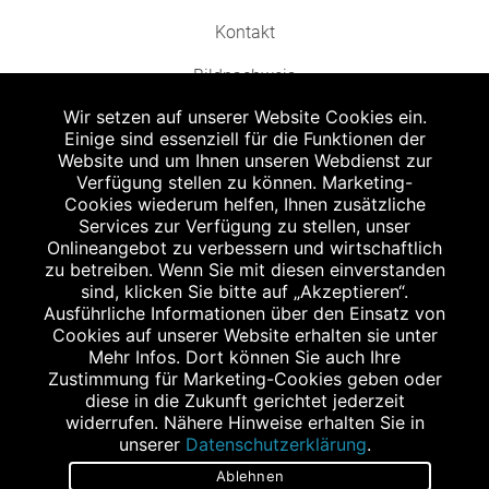
Kontakt
Bildnachweis
Wir setzen auf unserer Website Cookies ein.
Einige sind essenziell für die Funktionen der
Website und um Ihnen unseren Webdienst zur
Verfügung stellen zu können. Marketing-
Cookies wiederum helfen, Ihnen zusätzliche
Abgabe in haushaltsüblichen Mengen, solange der Vorrat reicht. Für Druck-
und Satzfehler keine Haftung.
Services zur Verfügung zu stellen, unser
1
Onlineangebot zu verbessern und wirtschaftlich
Zu Risiken und Nebenwirkungen lesen Sie die Packungsbeilage und fragen
Sie Ihren Arzt oder Apotheker.
zu betreiben. Wenn Sie mit diesen einverstanden
2
sind, klicken Sie bitte auf „Akzeptieren“.
Angabe nach der deutschen Arzneimitteltaxe Apothekenerstattungspreis
(AEP). Der AEP ist keine unverbindliche Preisempfehlung der Hersteller. Der
Ausführliche Informationen über den Einsatz von
AEP ist ein von den Apotheken in Ansatz gebrachter Preis für rezeptfreie
Cookies auf unserer Website erhalten sie unter
Arzneimittel. Er entspricht in der Höhe dem für Apotheken verbindlichen
Mehr Infos. Dort können Sie auch Ihre
Abgabepreis, zu dem eine Apotheke in bestimmten Fällen (z.B. bei Kindern
Zustimmung für Marketing-Cookies geben oder
unter 12 Jahren) das Produkt mit der gesetzlichen Krankenversicherung
abrechnet. Der AEP ist der allgemeine Erstattungspreis im Falle einer
diese in die Zukunft gerichtet jederzeit
Kostenübernahme durch die gesetzlichen Krankenkassen, vor Abzug eines
widerrufen. Nähere Hinweise erhalten Sie in
Zwangsrabattes (zur Zeit 5%) nach §130 Abs. 1 SGB V.
unserer
Datenschutzerklärung
.
3
Unverbindliche Preisempfehlung des Herstellers (UVP).
Ablehnen
powered by apovena.de