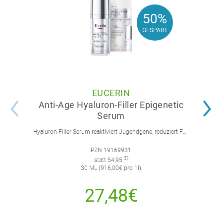
50%
50%
GESPART
GESPART
EUCERIN
Anti-Age Hyaluron-Filler Epigenetic
Serum
Hyaluron-Filler Serum reaktiviert Jugendgene, reduziert Falten und feine Linien, spendet intensive Feuchtigkeit und strafft die Gesichtskonturen.
PZN 19169931
3)
statt 54,95
30 ML (916,00€ pro 1l)
27,48€