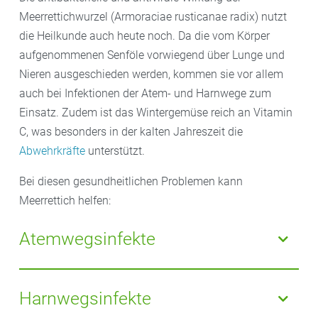
Meerrettichwurzel (Armoraciae rusticanae radix) nutzt
die Heilkunde auch heute noch. Da die vom Körper
aufgenommenen Senföle vorwiegend über Lunge und
Nieren ausgeschieden werden, kommen sie vor allem
auch bei Infektionen der Atem- und Harnwege zum
Einsatz. Zudem ist das Wintergemüse reich an Vitamin
C, was besonders in der kalten Jahreszeit die
Abwehrkräfte
unterstützt.
Bei diesen gesundheitlichen Problemen kann
Meerrettich helfen:
Atemwegsinfekte
Pflanzliche Präparate aus Meerrettich und
Kapuzinerkresse, die ebenfalls Senfölglycoside
Harnwegsinfekte
enthält, werden bei Infektionen der Atemwege