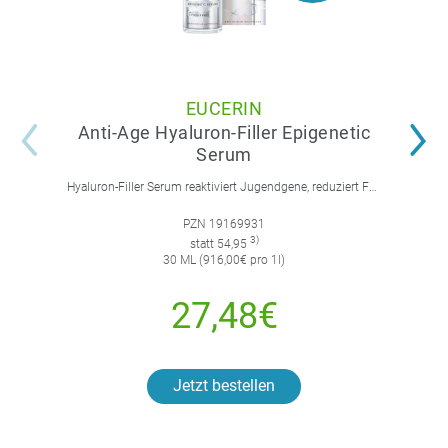
EUCERIN
Anti-Age Hyaluron-Filler Epigenetic
Serum
Hyaluron-Filler Serum reaktiviert Jugendgene, reduziert Falten und feine Linien, spendet intensive Feuchtigkeit und strafft die Gesichtskonturen.
PZN 19169931
3)
statt 54,95
30 ML (916,00€ pro 1l)
27,48€
Jetzt bestellen