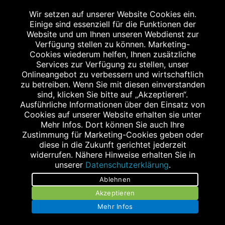
Wir setzen auf unserer Website Cookies ein.
Einige sind essenziell für die Funktionen der
Website und um Ihnen unseren Webdienst zur
Verfügung stellen zu können. Marketing-
Cookies wiederum helfen, Ihnen zusätzliche
Abgabe in haushaltsüblichen Mengen, solange der Vorrat reicht. Für Druck-
und Satzfehler keine Haftung.
Services zur Verfügung zu stellen, unser
1
Onlineangebot zu verbessern und wirtschaftlich
Zu Risiken und Nebenwirkungen lesen Sie die Packungsbeilage und fragen
Sie Ihren Arzt oder Apotheker.
zu betreiben. Wenn Sie mit diesen einverstanden
2
sind, klicken Sie bitte auf „Akzeptieren“.
Angabe nach der deutschen Arzneimitteltaxe Apothekenerstattungspreis
(AEP). Der AEP ist keine unverbindliche Preisempfehlung der Hersteller. Der
Ausführliche Informationen über den Einsatz von
AEP ist ein von den Apotheken in Ansatz gebrachter Preis für rezeptfreie
Cookies auf unserer Website erhalten sie unter
Arzneimittel. Er entspricht in der Höhe dem für Apotheken verbindlichen
Mehr Infos. Dort können Sie auch Ihre
Abgabepreis, zu dem eine Apotheke in bestimmten Fällen (z.B. bei Kindern
Zustimmung für Marketing-Cookies geben oder
unter 12 Jahren) das Produkt mit der gesetzlichen Krankenversicherung
abrechnet. Der AEP ist der allgemeine Erstattungspreis im Falle einer
diese in die Zukunft gerichtet jederzeit
Kostenübernahme durch die gesetzlichen Krankenkassen, vor Abzug eines
widerrufen. Nähere Hinweise erhalten Sie in
Zwangsrabattes (zur Zeit 5%) nach §130 Abs. 1 SGB V.
unserer
Datenschutzerklärung
.
3
Unverbindliche Preisempfehlung des Herstellers (UVP).
Ablehnen
powered by apovena.de
Akzeptieren
Mehr Infos