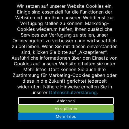
Hauptstraße 32
Wir setzen auf unserer Website Cookies ein.
91054 Erlangen
Einige sind essenziell für die Funktionen der
Tel.: 09131/25304
Website und um Ihnen unseren Webdienst zur
Verfügung stellen zu können. Marketing-
Fax: 09131/206373
Cookies wiederum helfen, Ihnen zusätzliche
info@schloss-apotheke-erlangen.de
Services zur Verfügung zu stellen, unser
Onlineangebot zu verbessern und wirtschaftlich
zu betreiben. Wenn Sie mit diesen einverstanden
sind, klicken Sie bitte auf „Akzeptieren“.
Ausführliche Informationen über den Einsatz von
Cookies auf unserer Website erhalten sie unter
Mehr Infos. Dort können Sie auch Ihre
Zustimmung für Marketing-Cookies geben oder
diese in die Zukunft gerichtet jederzeit
Impressum
widerrufen. Nähere Hinweise erhalten Sie in
unserer
Datenschutzerklärung
.
Datenschutz
Ablehnen
Barrierefreiheit
Akzeptieren
Stellenangebote
Mehr Infos
Kontakt