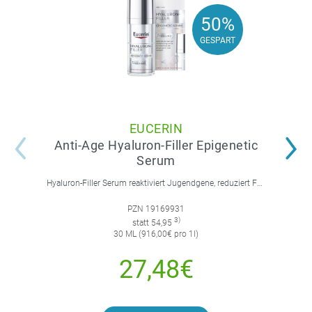
50%
50%
GESPART
GESPART
EUCERIN
Anti-Age Hyaluron-Filler Epigenetic
Serum
Hyaluron-Filler Serum reaktiviert Jugendgene, reduziert Falten und feine Linien, spendet intensive Feuchtigkeit und strafft die Gesichtskonturen.
PZN 19169931
3)
statt 54,95
30 ML (916,00€ pro 1l)
27,48€