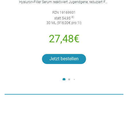
Hyaluron-Filler Serum reaktiviert Jugendgene, reduziert Falten und feine Linien, spendet intensive Feuchtigkeit und strafft die Gesichtskonturen.
PZN 19169931
3)
statt 54,95
30 ML (916,00€ pro 1l)
27,48€
Jetzt bestellen