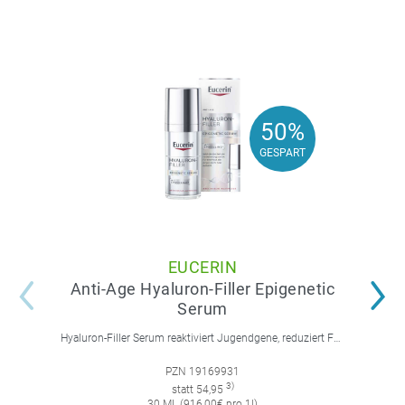
50%
50%
GESPART
GESPART
EUCERIN
Anti-Age Hyaluron-Filler Epigenetic
Serum
Hyaluron-Filler Serum reaktiviert Jugendgene, reduziert Falten und feine Linien, spendet intensive Feuchtigkeit und strafft die Gesichtskonturen.
PZN 19169931
3)
statt 54,95
30 ML (916,00€ pro 1l)