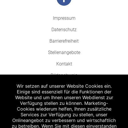
Impressum
Datenschutz
Barrierefreiheit
Stellenangebote
Kontakt
Bildnachweis
Wir setzen auf unserer Website Cookies ein.
Einige sind essenziell für die Funktionen der
Website und um Ihnen unseren Webdienst zur
Verfügung stellen zu können. Marketing-
Cookies wiederum helfen, Ihnen zusätzliche
Abgabe in haushaltsüblichen Mengen, solange der Vorrat reicht. Für Druck-
und Satzfehler keine Haftung.
Services zur Verfügung zu stellen, unser
1
Onlineangebot zu verbessern und wirtschaftlich
Zu Risiken und Nebenwirkungen lesen Sie die Packungsbeilage und fragen
Sie Ihren Arzt oder Apotheker.
zu betreiben. Wenn Sie mit diesen einverstanden