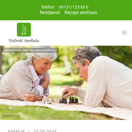
Telefon:
09131/125 66 0
Notdienst
Rezept einlösen
AdobeStock/WavebreakMediaMicro
Symbolbild
FAMILIE
–
27.08.2024