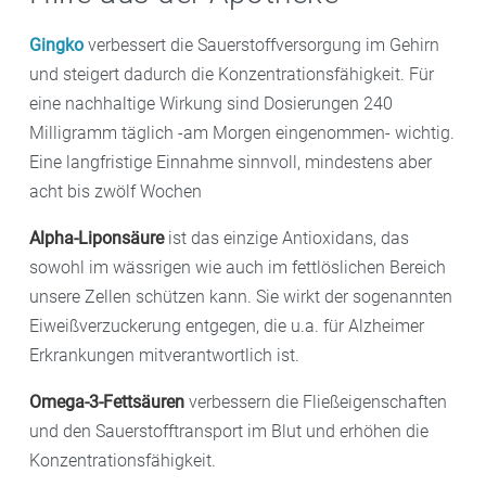
bleiben. Alles, was die Gefäße elastisch hält und die
auch eine Vorbeugung gegen Demenz sein können.
und Krankheiten wie Demenz ist zwar noch nicht
Durchblutung fördert, erhält zugleich die körperliche
Gingko
verbessert die Sauerstoffversorgung im Gehirn
geklärt. Experten gehen davon aus, dass Menschen,
sowie die mentale Leistungsfähigkeit. Eine
und steigert dadurch die Konzentrationsfähigkeit. Für
die schlecht hören, für alltägliche Kommunikation
abwechslungsreiche Ernährung
mit viel Obst und
eine nachhaltige Wirkung sind Dosierungen 240
relativ viel Energie und Anstrengung aufbringen
Gemüse, hochwertigen pflanzlichen Ölen,
Milligramm täglich -am Morgen eingenommen- wichtig.
müssen, sie sind schon allein durch das Hören- und
Vollkorngetreide, Nüssen, Samen sowie hin und
Eine langfristige Einnahme sinnvoll, mindestens aber
Verstehen-Wollen erschöpft. Dadurch können die
wieder Fisch oder Fleisch ist das beste „Brainfood“:
acht bis zwölf Wochen
vermittelten Inhalte nicht mehr ausreichend
Die Lebensmittel kurbeln das Gehirn an, sorgen für
verarbeitet werden. So gilt die
Verbindung zwischen
Alpha-Liponsäure
ist das einzige Antioxidans, das
mehr Konzentration und unterstützen die
Schwerhörigkeit und dem Abbau von kognitiven
sowohl im wässrigen wie auch im fettlöslichen Bereich
Merkfähigkeit.
Fähigkeiten
mittlerweile als erwiesen.
unsere Zellen schützen kann. Sie wirkt der sogenannten
Eiweißverzuckerung entgegen, die u.a. für Alzheimer
Außerdem sind drei Mahlzeiten täglich zu empfehlen.
Erkrankungen mitverantwortlich ist.
Denn damit das Gehirn gut funktionieren kann, sollten
Sie den Blutzuckerspiegel weitgehend auf einem
Omega-3-Fettsäuren
verbessern die Fließeigenschaften
konstanten Niveau halten. Fällt der Blutzuckerspiegel
und den Sauerstofftransport im Blut und erhöhen die
zu stark, sinkt auch die Konzentrationsfähigkeit.
Konzentrationsfähigkeit.