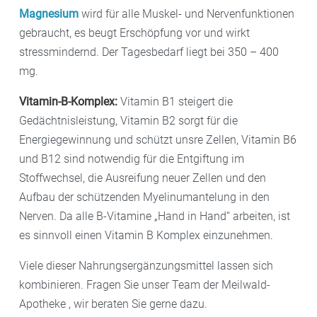
Essentiell ist
ausreichendes Trinken
: Mindestens zwei
Magnesium
wird für alle Muskel- und Nervenfunktionen
Wasser benötigt das Gehirn, um fit zu bleiben. Mit der
gebraucht, es beugt Erschöpfung vor und wirkt
Flüssigkeitszufuhr verringern Sie auch das Risiko an
stressmindernd. Der Tagesbedarf liegt bei 350 – 400
Demenz zu erkranken.
mg.
Vitamin-B-Komplex:
Vitamin B1 steigert die
Gedächtnisleistung, Vitamin B2 sorgt für die
Energiegewinnung und schützt unsre Zellen, Vitamin B6
und B12 sind notwendig für die Entgiftung im
Stoffwechsel, die Ausreifung neuer Zellen und den
Aufbau der schützenden Myelinumantelung in den
Nerven. Da alle B-Vitamine „Hand in Hand“ arbeiten, ist
es sinnvoll einen Vitamin B Komplex einzunehmen.
Viele dieser Nahrungsergänzungsmittel lassen sich
kombinieren. Fragen Sie unser Team der Meilwald-
Apotheke , wir beraten Sie gerne dazu.