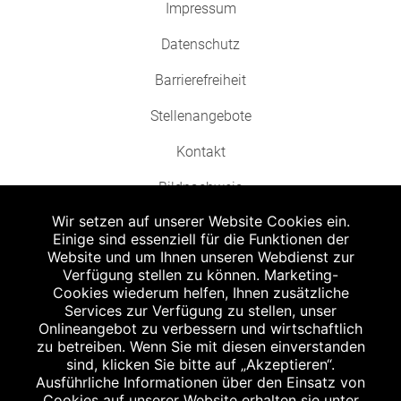
Impressum
Datenschutz
Barrierefreiheit
Stellenangebote
Kontakt
Bildnachweis
Wir setzen auf unserer Website Cookies ein.
Einige sind essenziell für die Funktionen der
Website und um Ihnen unseren Webdienst zur
Verfügung stellen zu können. Marketing-
Cookies wiederum helfen, Ihnen zusätzliche
Abgabe in haushaltsüblichen Mengen, solange der Vorrat reicht. Für Druck-
und Satzfehler keine Haftung.
Services zur Verfügung zu stellen, unser
1
Onlineangebot zu verbessern und wirtschaftlich
Zu Risiken und Nebenwirkungen lesen Sie die Packungsbeilage und fragen
Sie Ihren Arzt oder Apotheker.
zu betreiben. Wenn Sie mit diesen einverstanden
2
sind, klicken Sie bitte auf „Akzeptieren“.
Angabe nach der deutschen Arzneimitteltaxe Apothekenerstattungspreis
(AEP). Der AEP ist keine unverbindliche Preisempfehlung der Hersteller. Der
Ausführliche Informationen über den Einsatz von
AEP ist ein von den Apotheken in Ansatz gebrachter Preis für rezeptfreie
Cookies auf unserer Website erhalten sie unter