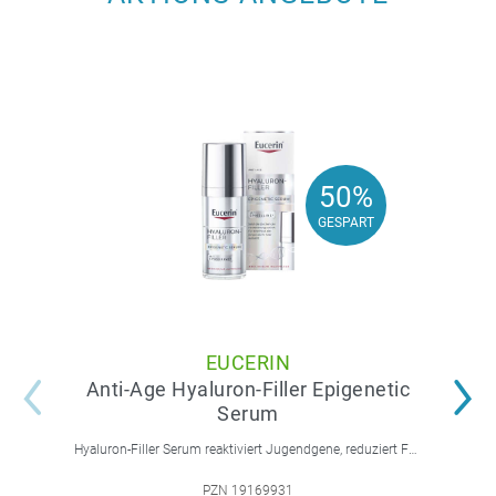
50%
50%
GESPART
GESPART
EUCERIN
Anti-Age Hyaluron-Filler Epigenetic
Serum
Hyaluron-Filler Serum reaktiviert Jugendgene, reduziert Falten und feine Linien, spendet intensive Feuchtigkeit und strafft die Gesichtskonturen.
PZN 19169931