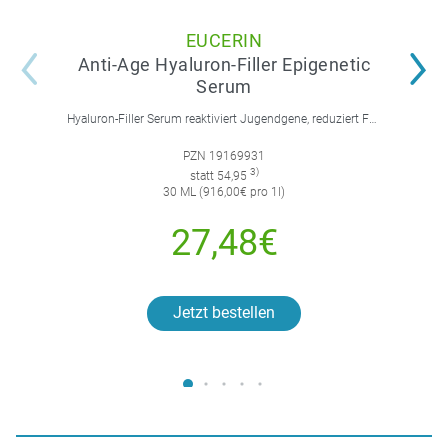
EUCERIN
Anti-Age Hyaluron-Filler Epigenetic
Serum
Hyaluron-Filler Serum reaktiviert Jugendgene, reduziert Falten und feine Linien, spendet intensive Feuchtigkeit und strafft die Gesichtskonturen.
PZN 19169931
3)
statt 54,95
30 ML (916,00€ pro 1l)
27,48€
Jetzt bestellen