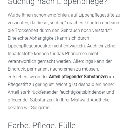
Süchtig nach Lippenpflege?
Spülen Sie die Maske nach der Einwirkzeit mit
haben Sie schon mal versucht, die Lippen mit der
lauwarmem Wasser ab und tupfen Sie Ihre Lippen
Zunge zu befeuchten. Doch das verstärkt eher noch
Wurde Ihnen schon empfohlen, auf Lippenpflegestifte zu
vorsichtig trocken.
die Trockenheit, denn der Speichel entzieht den Lippen
verzichten, da diese „süchtig“ machen könnten und sich
noch mehr Feuchtigkeit, wenn er verdunstet. Das kann
die Trockenheit durch den Gebrauch noch verstärkt?
sogar zu einem Lippenleck-Ekzem führen. Vermeiden
Eine echte Abhängigkeit kann sich durch
Sie diese Gewohnheit deshalb unbedingt, auch wenn
Lippenpflegeprodukte nicht entwickeln. Auch einzelne
es anfangs schwerfällt.
Inhaltsstoffe können für das Phänomen nicht
verantwortlich gemacht werden. Allerdings kann der
Eindruck, permanent nachcremen zu müssen,
entstehen, wenn der
Anteil pflegender Substanzen
im
Pflegestift zu gering ist. Wichtig ist deshalb ein hoher
Anteil stark rückfettender, feuchtigkeitsbindender und
pflegender Substanzen. In Ihrer Meilwald-Apotheke
beraten wir Sie gerne.
Farbe, Pflege, Fülle