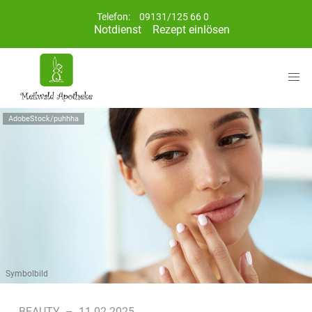
Telefon:
09131/125 66 0
Notdienst
Rezept einlösen
AdobeStock/puhhha
Symbolbild
BEAUTY
–
11.02.2025