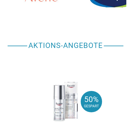
AKTIONS-ANGEBOTE
50%
50%
GESPART
GESPART