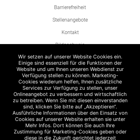
Barrierefreiheit
Stellenangebote
Kontakt
Bildnachweis
Wir setzen auf unserer Website Cookies ein.
Einige sind essenziell für die Funktionen der
Website und um Ihnen unseren Webdienst zur
Verfügung stellen zu können. Marketing-
Cookies wiederum helfen, Ihnen zusätzliche
Abgabe in haushaltsüblichen Mengen, solange der Vorrat reicht. Für Druck-
und Satzfehler keine Haftung.
Services zur Verfügung zu stellen, unser
1
Onlineangebot zu verbessern und wirtschaftlich
Zu Risiken und Nebenwirkungen lesen Sie die Packungsbeilage und fragen
Sie Ihren Arzt oder Apotheker.
zu betreiben. Wenn Sie mit diesen einverstanden
2
sind, klicken Sie bitte auf „Akzeptieren“.
Angabe nach der deutschen Arzneimitteltaxe Apothekenerstattungspreis
(AEP). Der AEP ist keine unverbindliche Preisempfehlung der Hersteller. Der
Ausführliche Informationen über den Einsatz von
AEP ist ein von den Apotheken in Ansatz gebrachter Preis für rezeptfreie
Cookies auf unserer Website erhalten sie unter
Arzneimittel. Er entspricht in der Höhe dem für Apotheken verbindlichen
Mehr Infos. Dort können Sie auch Ihre
Abgabepreis, zu dem eine Apotheke in bestimmten Fällen (z.B. bei Kindern
Zustimmung für Marketing-Cookies geben oder
unter 12 Jahren) das Produkt mit der gesetzlichen Krankenversicherung
abrechnet. Der AEP ist der allgemeine Erstattungspreis im Falle einer
diese in die Zukunft gerichtet jederzeit