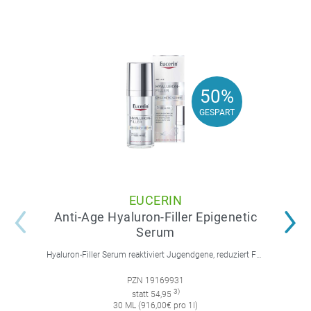
50%
50%
GESPART
GESPART
EUCERIN
Anti-Age Hyaluron-Filler Epigenetic
Serum
Hyaluron-Filler Serum reaktiviert Jugendgene, reduziert Falten und feine Linien, spendet intensive Feuchtigkeit und strafft die Gesichtskonturen.
PZN 19169931
3)
statt 54,95
30 ML (916,00€ pro 1l)